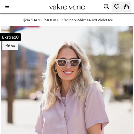
Hopp til innhold
Hjem
/
DAME
/
SKJORTER
/
Mina SS Shirt 14028 Violet Ice
Ekstra10
-50%