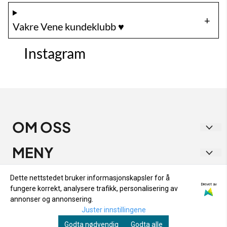
Vakre Vene kundeklubb ♥️
Instagram
OM OSS
Vakre Vene
MENY
Strandgata 1
RETUR OG BYTTE
INFO
Dette nettstedet bruker informasjonskapsler for å
9405 Harstad
Drevet av
fungere korrekt, analysere trafikk, personalisering av
PERSONVERN
RETUR OG BYTTE
NYHETSBREV
annonser og annonsering.
Org. nr. 933 282 538
OM OSS
Juster innstillingene
PERSONVERN
Registrer deg for å motta nyheter og tilbud!
Tlf:
48153333
Godta nødvendig
Godta alle
SALGSBETINGELSER