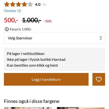
Gjennomsnittskarakter:
4.0
(
stemmer:
1
)
Omtaler (
1
)
500,-
1.000,-
- 50%
Førpris 1.000,-
Velg Størrelser
På lager i nettbutikken
Ikke på lager i fysisk butikk Harstad
Kan bestilles som klikk og hent
Legg i handlekurv
Finnes også i disse fargene