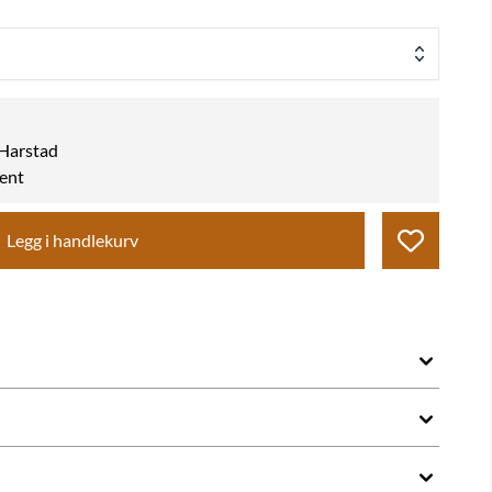
k Harstad
hent
Legg i handlekurv