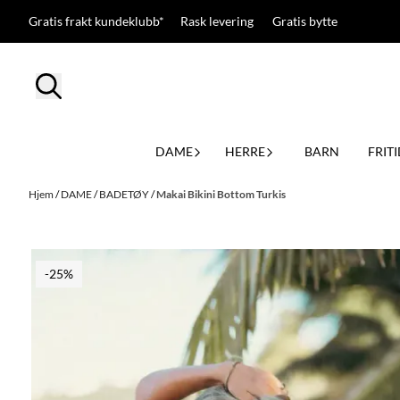
Hopp til innhold
Gratis frakt kundeklubb* Rask levering Gratis bytte
DAME
HERRE
BARN
FRITI
Hjem
/
DAME
/
BADETØY
/
Makai Bikini Bottom Turkis
-25%