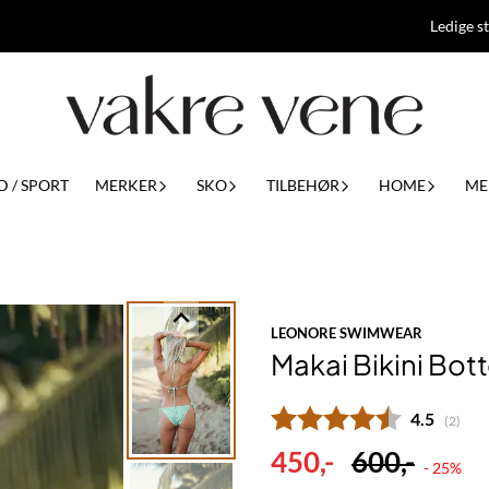
Ledige st
D / SPORT
MERKER
SKO
TILBEHØR
HOME
ME
LEONORE SWIMWEAR
Makai Bikini Bot
Gjennomsn
4.5
(
stemm
2
)
450,-
600,-
- 25%