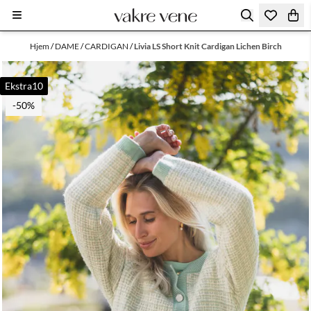
Hopp til innhold
Hjem
/
DAME
/
CARDIGAN
/
Livia LS Short Knit Cardigan Lichen Birch
Ekstra10
-50%