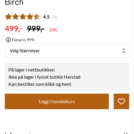
Birch
Gjennomsnittskarakter:
4.5
(
stemmer:
2
)
499,-
999,-
- 50%
Førpris 999,-
Velg Størrelser
På lager i nettbutikken
Ikke på lager i fysisk butikk Harstad
Kan bestilles som klikk og hent
Legg i handlekurv