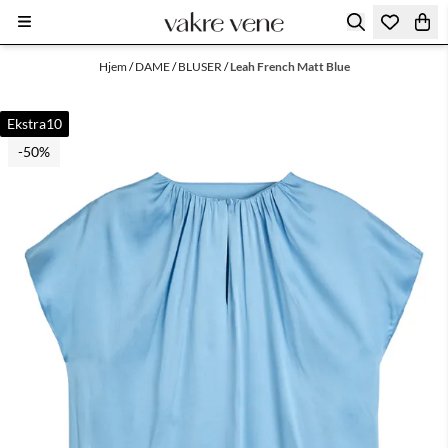
Hopp til innhold
Hjem
/
DAME
/
BLUSER
/
Leah French Matt Blue
Ekstra10
-50%