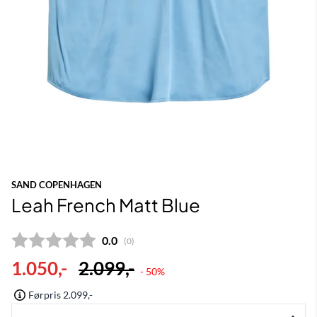
SAND COPENHAGEN
Leah French Matt Blue
Gjennomsnittskarakter:
0.0
(
stemmer:
0
)
1.050,-
2.099,-
- 50%
Førpris 2.099,-