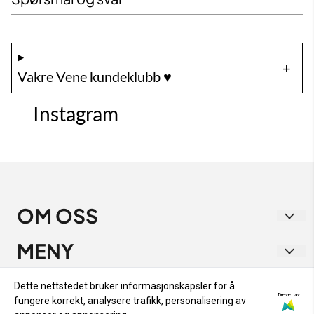
Vakre Vene kundeklubb ♥️
Instagram
OM OSS
Vakre Vene
MENY
Strandgata 1
RETUR OG BYTTE
INFO
Dette nettstedet bruker informasjonskapsler for å
9405 Harstad
Drevet av
fungere korrekt, analysere trafikk, personalisering av
PERSONVERN
RETUR OG BYTTE