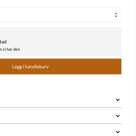
stad
m vi har den
Legg i handlekurv