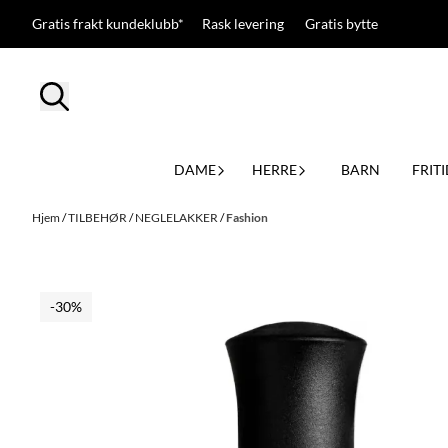
Hopp til innhold
Gratis frakt kundeklubb* Rask levering Gratis bytte
DAME
HERRE
BARN
FRITI
Hjem
/
TILBEHØR
/
NEGLELAKKER
/
Fashion
-30%