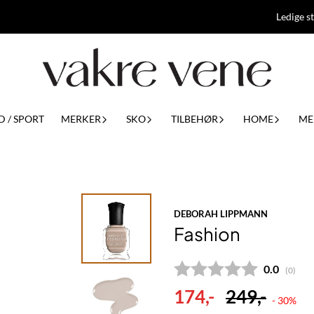
Ledige st
D / SPORT
MERKER
SKO
TILBEHØR
HOME
ME
DEBORAH LIPPMANN
Fashion
Gjennomsn
0.0
(
stemm
0
)
174,-
249,-
- 30%