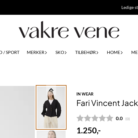
Ledige st
D / SPORT
MERKER
SKO
TILBEHØR
HOME
ME
IN WEAR
Fari Vincent Jac
Gjennomsn
0.0
(
stemm
0
)
1.250,-