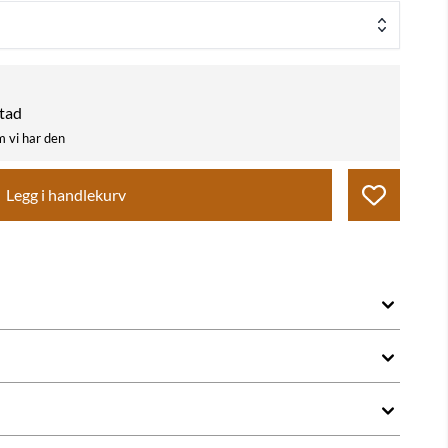
stad
m vi har den
Legg i handlekurv