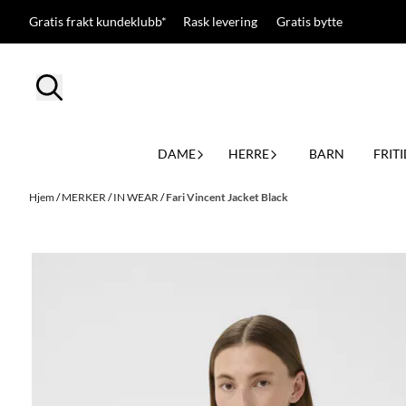
Hopp til innhold
Gratis frakt kundeklubb* Rask levering Gratis bytte
DAME
HERRE
BARN
FRITI
Hjem
/
MERKER
/
IN WEAR
/
Fari Vincent Jacket Black