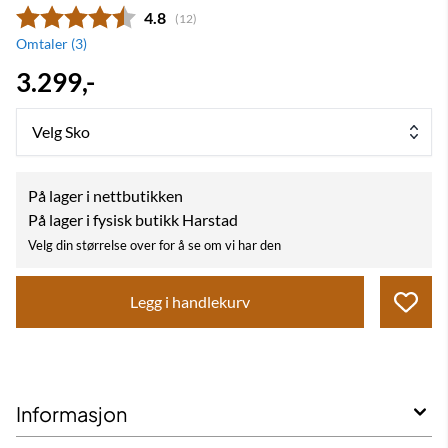
Gjennomsnittskarakter:
4.8
(
stemmer:
12
)
Omtaler (
3
)
3.299,-
Velg Sko
På lager i nettbutikken
På lager i fysisk butikk Harstad
Velg din størrelse over for å se om vi har den
Legg i handlekurv
Informasjon