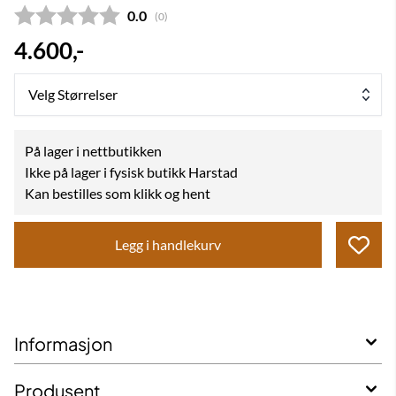
Gjennomsnittskarakter:
0.0
(
stemmer:
0
)
4.600,-
Velg Størrelser
På lager i nettbutikken
Ikke på lager i fysisk butikk Harstad
Kan bestilles som klikk og hent
Legg i handlekurv
Informasjon
Produsent