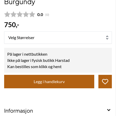
Burgundy
Gjennomsnittskarakter:
0.0
(
stemmer:
0
)
750,-
Velg Størrelser
På lager i nettbutikken
Ikke på lager i fysisk butikk Harstad
Kan bestilles som klikk og hent
Legg i handlekurv
Informasjon