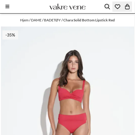
Hopp til innhold
Hjem
/
DAME
/
BADETØY
/
Chara Solid Bottom Lipstick Red
-35%