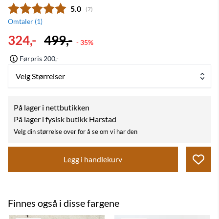
Gjennomsnittskarakter:
5.0
(
stemmer:
7
)
Omtaler (
1
)
324,-
499,-
- 35%
Førpris 200,-
Velg Størrelser
På lager i nettbutikken
På lager i fysisk butikk Harstad
Velg din størrelse over for å se om vi har den
Legg i handlekurv
Finnes også i disse fargene