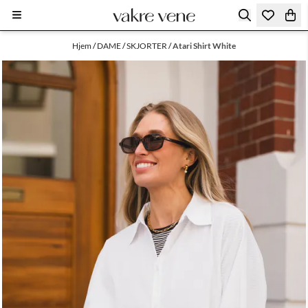
Hopp til innhold
Hjem
/
DAME
/
SKJORTER
/
Atari Shirt White