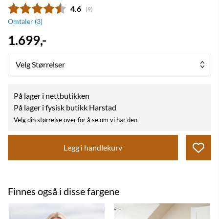
Gjennomsnittskarakter:
4.6
(
stemmer:
9
)
Omtaler (
3
)
1.699,-
Velg Størrelser
På lager i nettbutikken
På lager i fysisk butikk Harstad
Velg din størrelse over for å se om vi har den
Legg i handlekurv
Finnes også i disse fargene