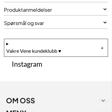
Produktanmeldelser
Spørsmål og svar
Vakre Vene kundeklubb ♥️
Instagram
OM OSS
Vakre Vene