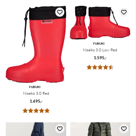
FUBUKI
Niseko 3.0 Low Red
1.595,-
Karakter:
4.7 av 5 m
FUBUKI
Niseko 3.0 Red
1.695,-
Karakter:
5.0 av 5 mulige