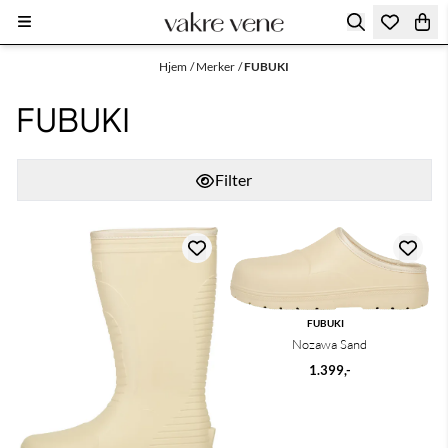
Hopp til innhold
Hjem
/
Merker
/
FUBUKI
FUBUKI
Filter
FUBUKI
Nozawa Sand
1.399,-