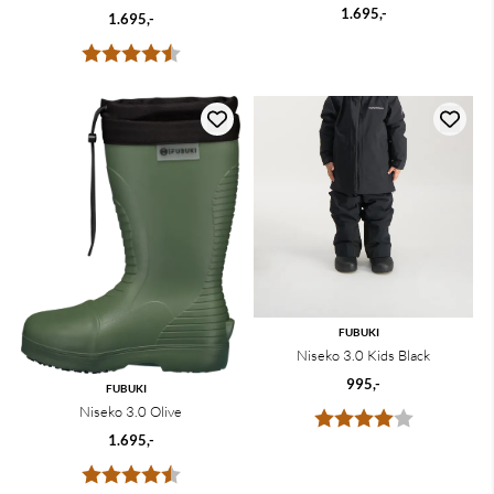
1.695,-
1.695,-
Karakter:
4.5 av 5 mulige
FUBUKI
Niseko 3.0 Kids Black
995,-
FUBUKI
Niseko 3.0 Olive
Karakter:
4.0 av 5 m
1.695,-
Karakter:
4.3 av 5 mulige