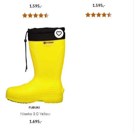
1.595,-
1.595,-
Karakter:
4.7 av 5 m
Karakter:
4.8 av 5 mulige
FUBUKI
Niseko 3.0 Yellow
1.695,-